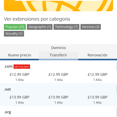
Ver extensiones por categoría
Popular (25)
Geographic (1)
Technology (7)
Services (3)
Novelty (1)
Dominio
Nuevo precio
Transferir
Renovación
.com
DESTACADO
£12.99 GBP
£12.99 GBP
£12.99 GBP
1 Año
1 Año
1 Año
.net
£13.99 GBP
£13.99 GBP
£13.99 GBP
1 Año
1 Año
1 Año
.org