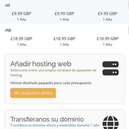
.us
£9.99 GBP
£9.99 GBP
£9.99 GBP
1 Año
1 Año
1 Año
.vip
£18.99 GBP
£18.99 GBP
£18.99 GBP
1 Año
1 Año
1 Año
Añadir hosting web
Seleccione entre una amplia variedad de paquetes de
hosting
Hemos diseñado paquetes para cada presupuesto
Ver paquetes ahora
Transfiéranos su dominio
Transfiera su dominio ahora y extiéndalo durante 1 año