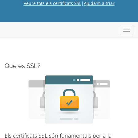
Veure tots els certificats SSL
|
Ajuda'm a triar
Canvi
Què és SSL?
Els certificats SSL són fonamentals per a la