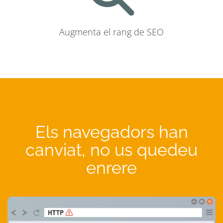
Augmenta el rang de SEO
Els navegadors han
canviat, no us quedeu
enrere