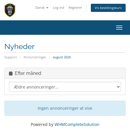
Dansk
Log ind
Registrer
Vis bestillingskurv
Skift
Nyheder
Support
Annonceringer
august 2026
Efter måned
Ingen annonceringer at vise
Powered by
WHMCompleteSolution